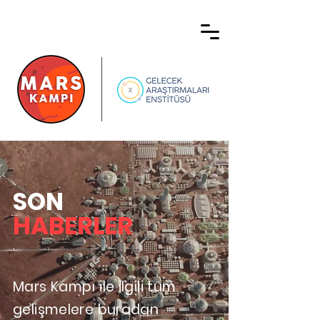
SON
HABERLER
Mars Kampı ile ilgili tüm
gelişmelere buradan