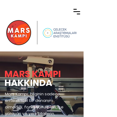
MARS KAMPI
HAKKINDA
Mars Kampı; bilginin sadece
entelektüel bir donanım
olmadığı, fonksiyonu olan, işe
yarayan ve yeni bilgilerin,